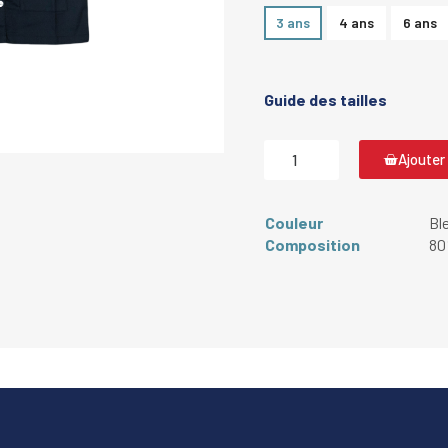
3 ans
4 ans
6 ans
Guide des tailles
Ajouter
Couleur
Bl
Composition
80