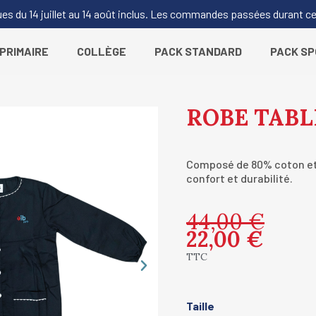
 du 14 juillet au 14 août inclus. Les commandes passées durant cett
PRIMAIRE
COLLÈGE
PACK STANDARD
PACK S
ROBE TABL
Composé de 80% coton et 
confort et durabilité.
44,00 €
22,00 €
TTC
Taille