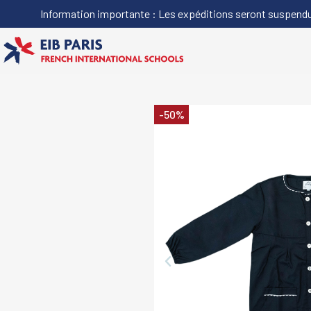
Information importante : Les expéditions seront suspendues
-50%