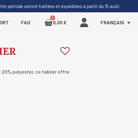
e période seront traitées et expédiées à partir du 15 août.
PORT
FAQ
FRANÇAIS
0,00 €
IER
20% polyester, ce tablier offre